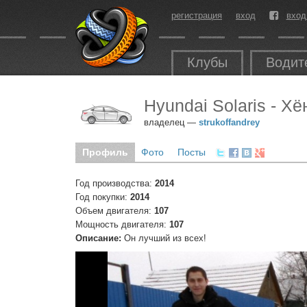
регистрация
вход
вход
Клубы
Водит
Hyundai Solaris - Х
владелец —
strukoffandrey
Профиль
Фото
Посты
Год производства:
2014
Год покупки:
2014
Объем двигателя:
107
Мощность двигателя:
107
Описание:
Он лучший из всех!