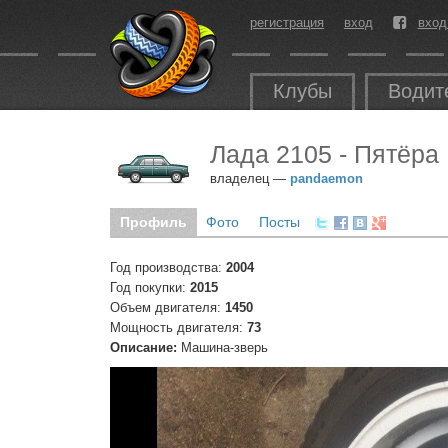
регистрация
вход
вход
Клубы
Водит
Лада 2105 - Пятёра
владелец —
pandaemon
Профиль
Фото
Посты
Год производства:
2004
Год покупки:
2015
Объем двигателя:
1450
Мощность двигателя:
73
Описание:
Машина-зверь