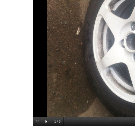
1
/
5