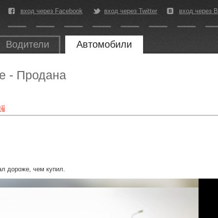
вход через Facebook
вход через Twitter
вход через В
Водители
Автомобили
e - Продана
л дороже, чем купил.