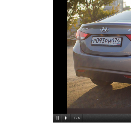
1
/
5