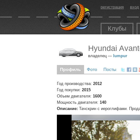
регистрация
вход
Клубы
Hyundai Avant
владелец —
lumpur
Профиль
Фото
Посты
Год производства:
2012
Год покупки:
2015
Объем двигателя:
1600
Мощность двигателя:
140
Описание:
Тачскрин с иероглифами. Прода