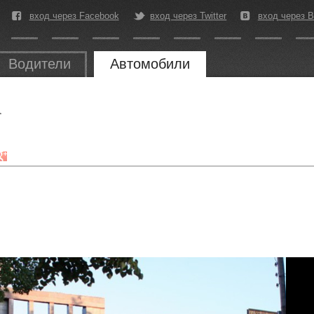
вход через Facebook
вход через Twitter
вход через В
Водители
Автомобили
а