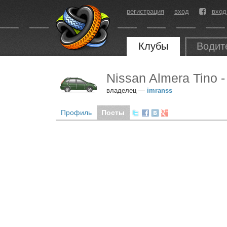
регистрация
вход
вход
Клубы
Водит
Nissan Almera Tino
владелец —
imranss
Профиль
Посты