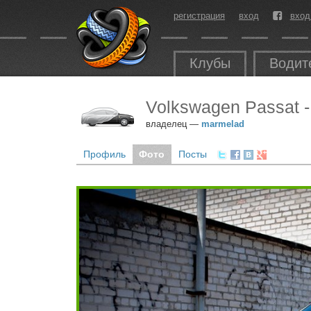
регистрация
вход
вход
Клубы
Водит
Volkswagen Passat -
владелец —
marmelad
Профиль
Фото
Посты