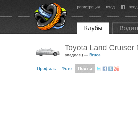
регистрация
вход
вход
Клубы
Водит
Toyota Land Cruiser 
владелец —
Bruce
Профиль
Фото
Посты