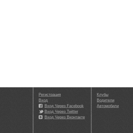
Регистрация
Клубы
Вход
Водители
Вход Через Facebook
Автомобили
Вход Через Twitter
Вход Через Вконтакте