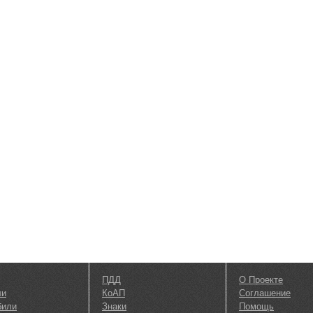
ПДД
О Проекте
ли
КоАП
Соглашение
били
Знаки
Помощь