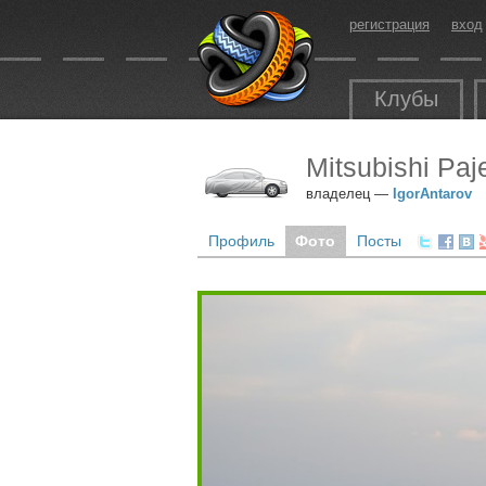
регистрация
вход
Клубы
Mitsubishi Paje
владелец —
IgorAntarov
Профиль
Фото
Посты