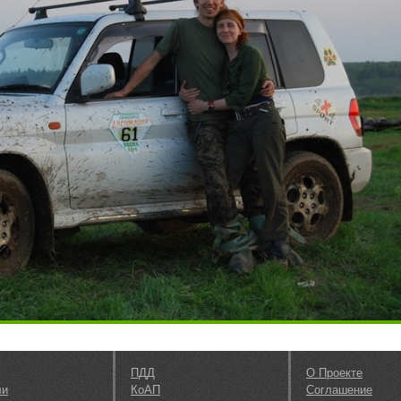
ПДД
О Проекте
ли
КоАП
Соглашение