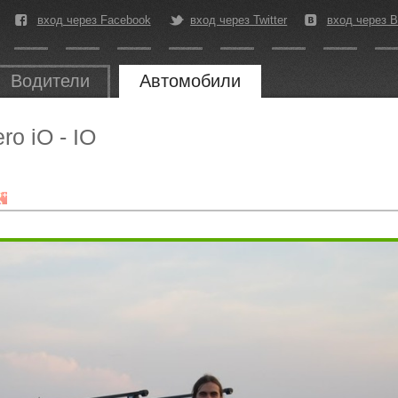
вход через Facebook
вход через Twitter
вход через В
Водители
Автомобили
ro iO - IO