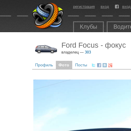
регистрация
вход
вход
Клубы
Водит
Ford Focus - фокус
владелец —
303
Профиль
Фото
Посты