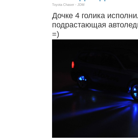
Toyota Chaser - JDM
Дочке 4 голика исполнил
подрастающая автолед
=)