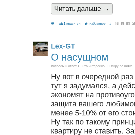
Читать дальшe →
1
нравится
избранное
#
Lex-GT
О насущном
Вопросы и ответы
Это интересно
С миру по нитке
Ну вот в очередной раз 
тут я задумался, а дей
экономят на противоуго
защита вашего любимог
менее 5-10% от его сто
Ну так по такому принц
квартиру не ставить. З