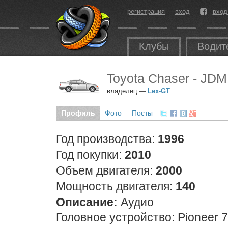
регистрация
вход
вход
Клубы
Водит
Toyota Chaser - JDM
владелец —
Lex-GT
Профиль
Фото
Посты
Год производства:
1996
Год покупки:
2010
Объем двигателя:
2000
Мощность двигателя:
140
Описание:
Аудио
Головное устройство: Pioneer 