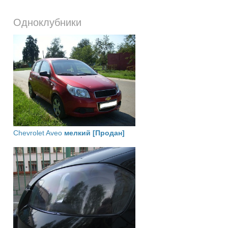
Одноклубники
Chevrolet Aveo
мелкий [Продан]