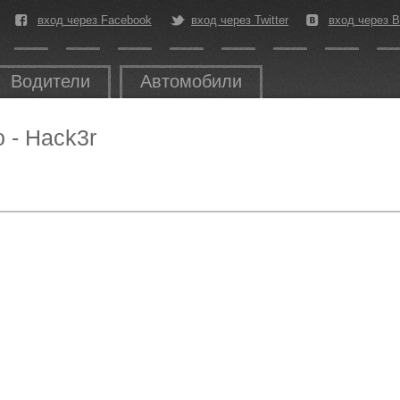
вход через Facebook
вход через Twitter
вход через В
Водители
Автомобили
o - Hack3r