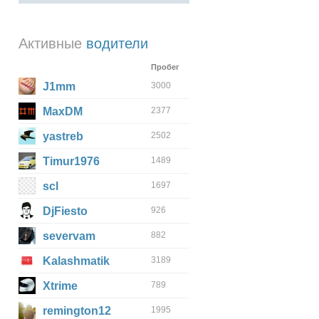
Активные
водители
Пробег
J1mm
3000
MaxDM
2377
yastreb
2502
Timur1976
1489
scl
1697
DjFiesto
926
severvam
882
Kalashmatik
3189
Xtrime
789
remington12
1995