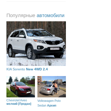
Популярные
автомобили
KIA Sorento
New 4WD 2.4
Chevrolet Aveo
Volkswagen Polo
мелкий [Продан]
Sedan
Архип