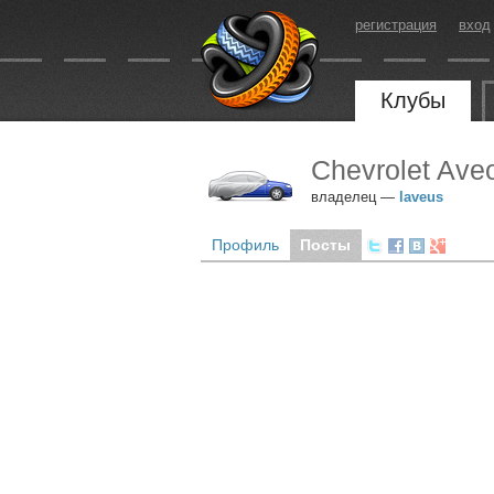
регистрация
вход
Клубы
Chevrolet Ave
владелец —
laveus
Профиль
Посты