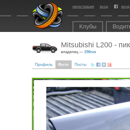
регистрация
вход
вход
Клубы
Водит
Mitsubishi L200 - пи
владелец —
150rus
Профиль
Фото
Посты