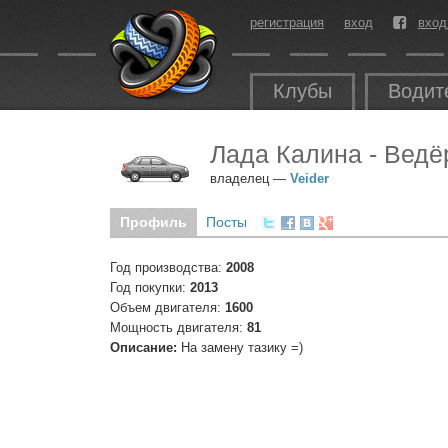
регистрация
вход
вход
Клубы
Водит
Лада Калина - Ведё
владелец —
Veider
Профиль
Посты
Год производства:
2008
Год покупки:
2013
Объем двигателя:
1600
Мощность двигателя:
81
Описание:
На замену тазику =)