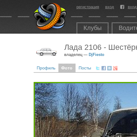
регистрация
вход
вход
Клубы
Водит
Лада 2106 - Шестёр
владелец —
DjFiesto
Профиль
Фото
Посты