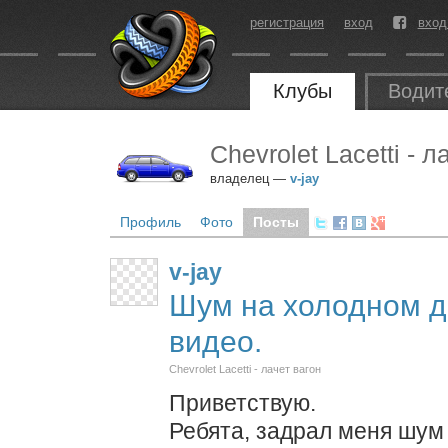
регистрация
вход
вход
Клубы
Водит
Chevrolet Lacetti - л
владелец —
v-jay
Профиль
Фото
Посты
v-jay
Шум на холодном д
видео.
Chevrolet Lacetti - лачет вагон
Приветствую.
Ребята, задрал меня шум