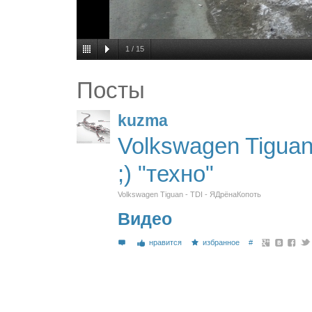
1
/
15
Посты
kuzma
Volkswagen Tiguan
;) "техно"
Volkswagen Tiguan - TDI - ЯДрёнаКопоть
Видео
нравится
избранное
#