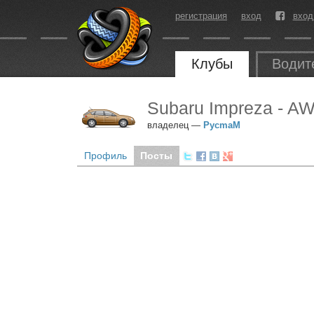
регистрация
вход
вход
Клубы
Водит
Subaru Impreza - A
владелец —
PycmaM
Профиль
Посты