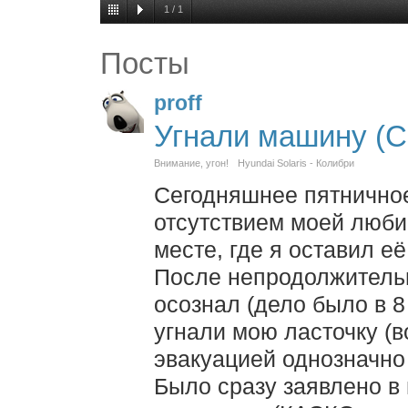
1
/
1
Посты
proff
Угнали машину (
Внимание, угон!
Hyundai Solaris - Колибри
Сегодняшнее пятнично
отсутствием моей люб
месте, где я оставил е
После непродолжитель
осознал (дело было в 8
угнали мою ласточку (
эвакуацией однозначно 
Было сразу заявлено в 