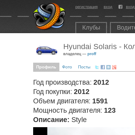
регистрация
вход
вход
Клубы
Водит
Hyundai Solaris - К
владелец —
proff
Профиль
Фото
Посты
Год производства:
2012
Год покупки:
2012
Объем двигателя:
1591
Мощность двигателя:
123
Описание:
Style