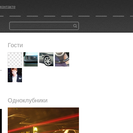
контакте
Гости
Одноклубники