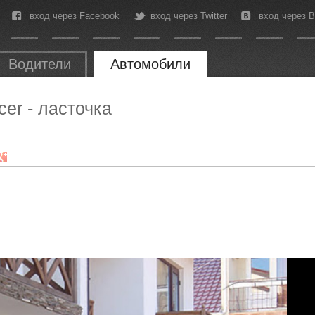
вход через Facebook
вход через Twitter
вход через В
Водители
Автомобили
cer - ласточка