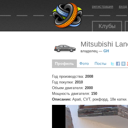
регистрация
вход
Клубы
Mitsubishi Lan
владелец —
GH
Профиль
Фото
Посты
Год производства:
2008
Год покупки:
2010
Объем двигателя:
2000
Мощность двигателя:
150
Описание:
Араб, CVT, рокфорд, 18е катки.