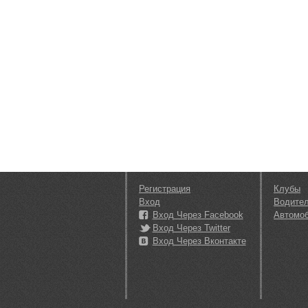
Регистрация
Клубы
Вход
Водите
Вход Через Facebook
Автомо
Вход Через Twitter
Вход Через Вконтакте