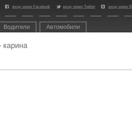
вход через Facebook
вход через Twitter
вход через В
Водители
Автомобили
- карина