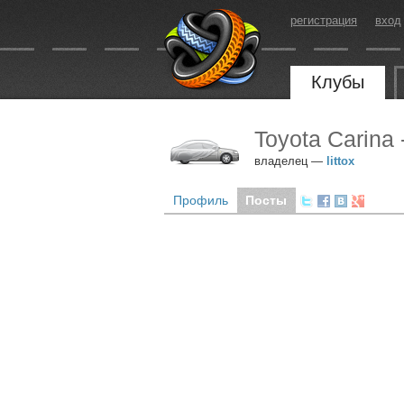
регистрация
вход
Клубы
Toyota Carina 
владелец —
littox
Профиль
Посты