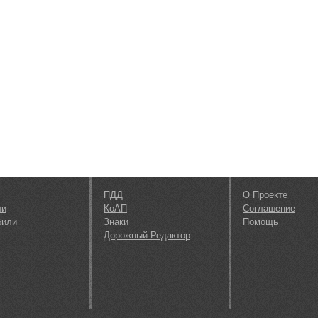
ПДД
О Проекте
ли
КоАП
Соглашение
били
Знаки
Помощь
Дорожный Редактор