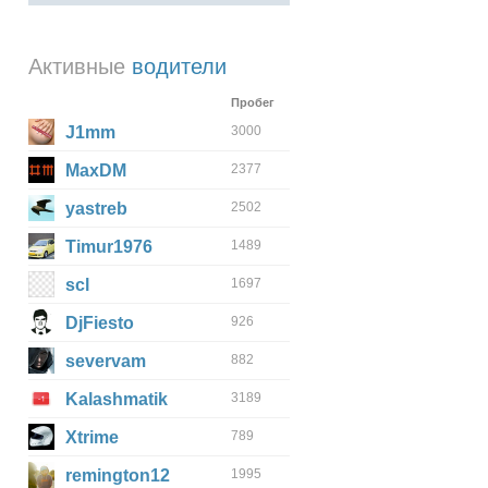
Активные
водители
Пробег
J1mm
3000
MaxDM
2377
yastreb
2502
Timur1976
1489
scl
1697
DjFiesto
926
severvam
882
Kalashmatik
3189
Xtrime
789
remington12
1995