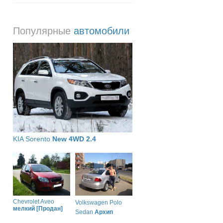
Популярные
автомобили
KIA Sorento
New 4WD 2.4
Chevrolet Aveo
Volkswagen Polo
мелкий [Продан]
Sedan
Архип