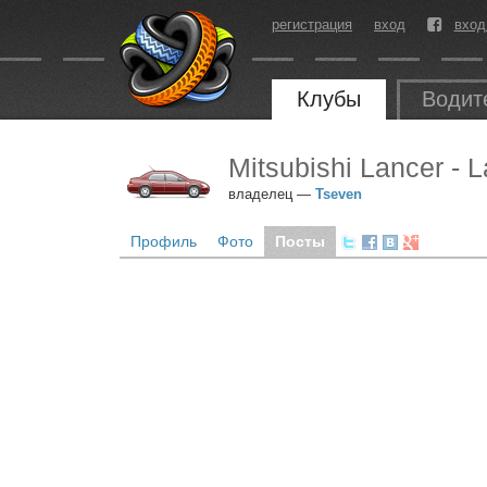
регистрация
вход
вход
Клубы
Водит
Mitsubishi Lancer - 
владелец —
Tseven
Профиль
Фото
Посты