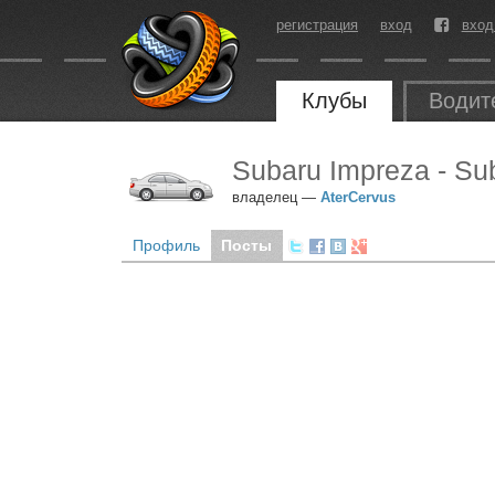
регистрация
вход
вход
Клубы
Водит
Subaru Impreza - Su
владелец —
AterCervus
Профиль
Посты