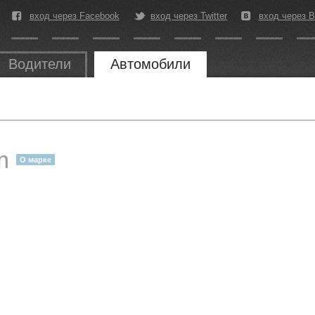
вход через Facebook
вход через Twitter
вход через В
Водители
Автомобили
um
О марке