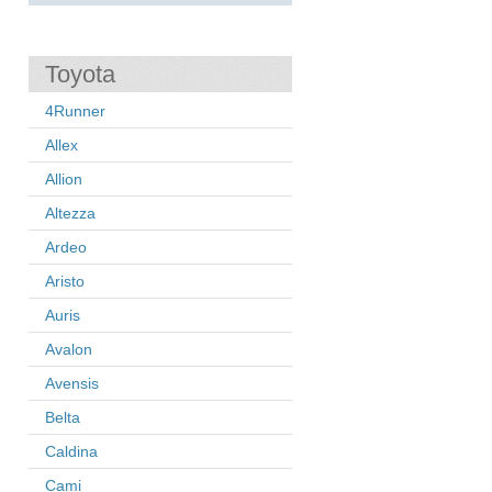
Toyota
4Runner
Allex
Allion
Altezza
Ardeo
Aristo
Auris
Avalon
Avensis
Belta
Caldina
Cami