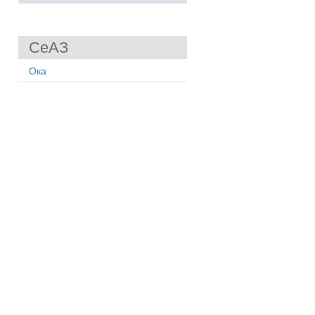
СеАЗ
Ока