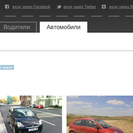
вход через Facebook
вход через Twitter
вход через В
Водители
Автомобили
О марке