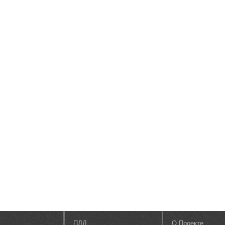
ПДД
О Проекте