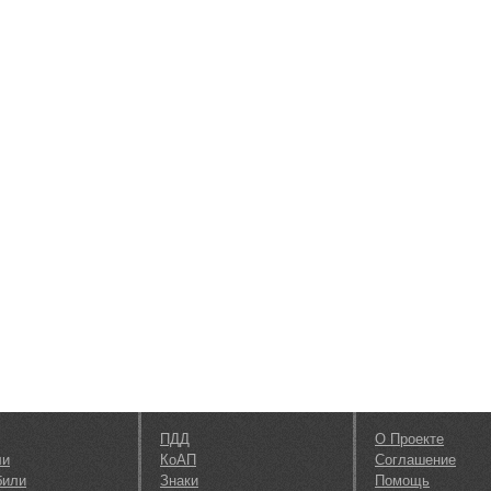
ПДД
О Проекте
ли
КоАП
Соглашение
били
Знаки
Помощь