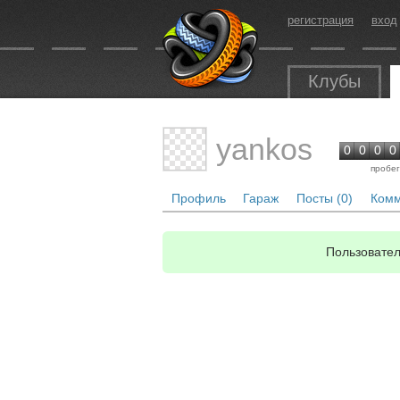
регистрация
вход
Клубы
yankos
0
0
0
0
пробег
Профиль
Гараж
Посты (0)
Комм
Пользовател