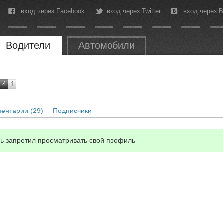
вход через Facebook
вход через Twitter
вход через В
Водители
Автомобили
4
1
ентарии (29)
Подписчики
ь запретил просматривать свой профиль