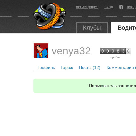
регистрация
вход
вход
Клубы
Водит
venya32
0
0
0
8
3
6
пробег
Профиль
Гараж
Посты (12)
Комментарии 
Пользователь запретил