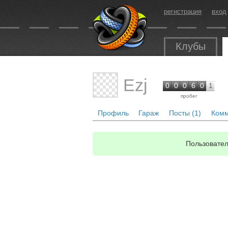
регистрация
вход
Клубы
Ezj
0
0
0
6
0
1
пробег
Профиль
Гараж
Посты (1)
Комм
Пользовател