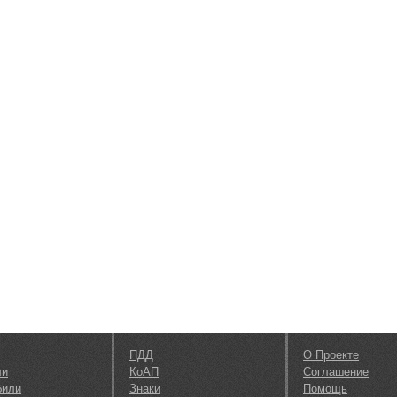
ПДД
О Проекте
ли
КоАП
Соглашение
били
Знаки
Помощь