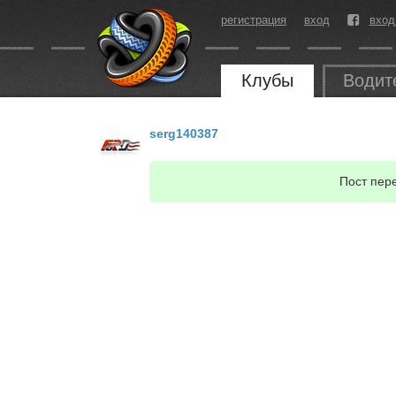
регистрация
вход
вход
Клубы
Водит
serg140387
Пост пер