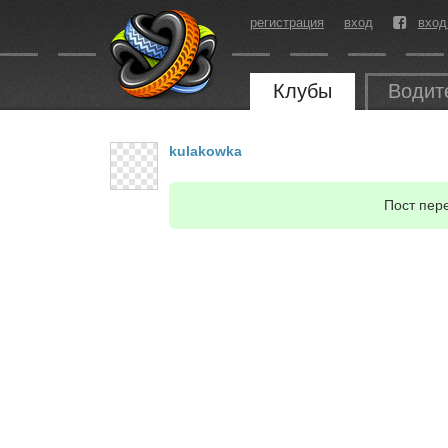
регистрация
вход
вход
Клубы
Водит
kulakowka
Пост пер