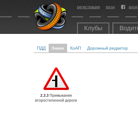
регистрация
вход
вход
Клубы
Водит
ПДД
Знаки
КоАП
Дорожный редактор
2.3.3
Примыкание
второстепенной дороги