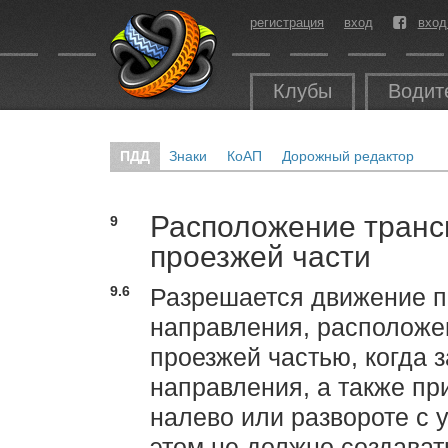
регистрация
вход
вход
Клубы
Водит
ПДД
Знаки
КоАП
Дорожный редактор
Расположение транс
9
проезжей части
9.6
Разрешается движение п
направления, расположе
проезжей частью, когда 
направления, а также при
налево или развороте с 
этом не должно создава