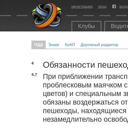
регистрация
вход
вход
Клубы
Водит
ПДД
Знаки
КоАП
Дорожный редактор
Обязанности пешехо
4
4.7
При приближении трансп
проблесковым маячком си
цветов) и специальным 
обязаны воздержаться от
пешеходы, находящиеся 
незамедлительно освобо